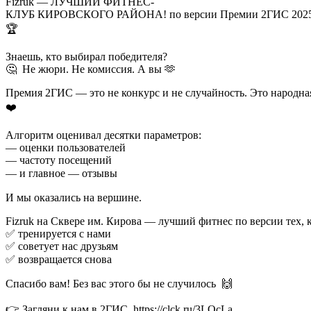
Fizruk — ЛУЧШИЙ ФИТНЕС-
КЛУБ КИРОВСКОГО РАЙОНА! по версии Премии 2ГИС 202
🏆 ⠀
Знаешь, кто выбирал победителя?
🤔 Не жюри. Не комиссия. А вы 🫶
Премия 2ГИС — это не конкурс и не случайность. Это народна
❤️ ⠀
Алгоритм оценивал десятки параметров:
— оценки пользователей
— частоту посещений
— и главное — отзывы ⠀
И мы оказались на вершине. ⠀
Fizruk на Сквере им. Кирова — лучший фитнес по версии тех,
✅ тренируется с нами
✅ советует нас друзьям
✅ возвращается снова ⠀
Спасибо вам! Без вас этого бы не случилось 🙌⠀
👉 Загляни к нам в 2ГИС https://clck.ru/3LQcLa ⠀