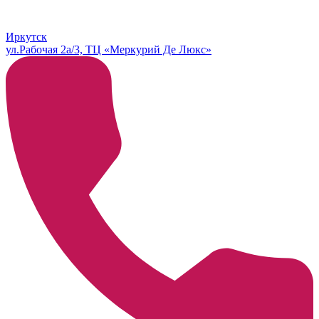
Иркутск
ул.Рабочая 2а/3, ТЦ «Меркурий Де Люкс»