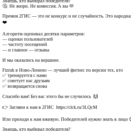
Знаешь, кто выбирал победителя?
🤔 Не жюри. Не комиссия. А вы 🫶
Премия 2ГИС — это не конкурс и не случайность. Это народна
❤️ ⠀
Алгоритм оценивал десятки параметров:
— оценки пользователей
— частоту посещений
— и главное — отзывы ⠀
И мы оказались на вершине. ⠀
Fizruk в Ново-Ленино — лучший фитнес по версии тех, кто
✅ тренируется с нами
✅ советует нас друзьям
✅ возвращается снова ⠀
Спасибо вам! Без вас этого бы не случилось 🙌⠀
👉 Загляни к нам в 2ГИС https://clck.ru/3LQcM⠀⠀
Или приходи к нам вживую. Победителей нужно знать в лицо 
Знаешь, кто выбирал победителя?